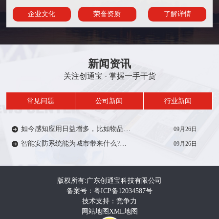
企业文化
荣誉资质
了解详情
新闻资讯
关注创通宝 · 掌握一手干货
常见问题
公司新闻
行业新闻
如今感知应用日益增多，比如物品/人员定位、轨迹、考勤签到等在一定范围内受到众多厂家的推广。从安防方面来说，智能感知技术能带来什么?来一起了解…
09月26日
智能安防系统能为城市带来什么?智能安防系统在城市建设中有着重要作用，如智慧城市，智慧电力、智慧医疗、智慧教育等等。给人们的生活带来便利和安全…
09月26日
版权所有:广东创通宝科技有限公司
备案号：粤ICP备12034587号
技术支持：竞争力
网站地图
XML地图