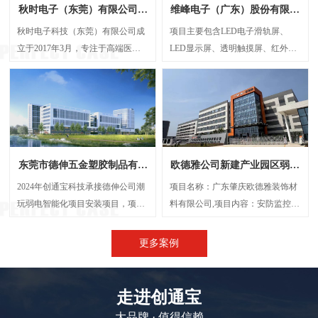
秋时电子（东莞）有限公司弱
维峰电子（广东）股份有限公
电智能化项目案例
司弱电智能化项目案例
秋时电子科技（东莞）有限公司成
项目主要包含LED电子滑轨屏、
立于2017年3月，专注于高端医疗
LED显示屏、透明触摸屏、红外触
器械研发与制造的外资企业。经营
摸一体机、弧形投影机等，解决了
范围包括生产、设计、研发、技术
传统显示方案中信息孤岛、操作繁
咨询、批发：电子产品、电机设
琐、呈现单一等问题，将展厅的多
备、光学设备、计量检验设备及零
个显示屏打造成一个既可统一协作
配件、精密仪器设备及其零配件
又能独立展示的智能视觉网络。
等，创通宝科技作为本次项目的弱
东莞市德伸五金塑胶制品有限
欧德雅公司新建产业园区弱电
电智能化承接方，主要负责建设
公司弱电智能化案例
智能化项目案例
UPS后备电源系统、UPS动环监测
2024年创通宝科技承接德伸公司潮
项目名称：广东肇庆欧德雅装饰材
系统、楼层弱电井配电建设等等
玩弱电智能化项目安装项目，项目
料有限公司,项目内容：安防监控系
内容主要涉及：网络综合布线、机
统 、网络综合布线、机房建设、门
房建设、视频监控系统、信息网络
禁系统、停车场系统，会议系统、
更多案例
系统、出入口控制系统、综合管路
广播系统、电话系统、无线AP覆盖
系统。
等,施工时间：2023年5月
走进创通宝
大品牌 · 值得信赖