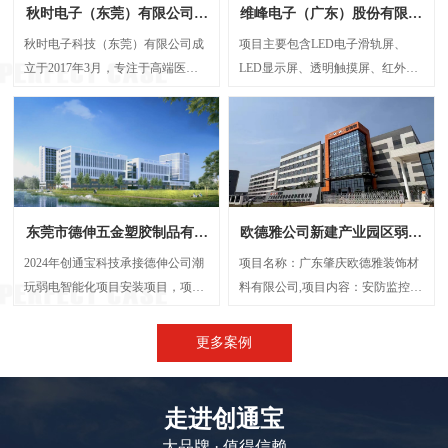
秋时电子（东莞）有限公司弱
维峰电子（广东）股份有限公
电智能化项目案例
司弱电智能化项目案例
秋时电子科技（东莞）有限公司成
项目主要包含LED电子滑轨屏、
立于2017年3月，专注于高端医疗
LED显示屏、透明触摸屏、红外触
器械研发与制造的外资企业。经营
摸一体机、弧形投影机等，解决了
范围包括生产、设计、研发、技术
传统显示方案中信息孤岛、操作繁
咨询、批发：电子产品、电机设
琐、呈现单一等问题，将展厅的多
备、光学设备、计量检验设备及零
个显示屏打造成一个既可统一协作
配件、精密仪器设备及其零配件
又能独立展示的智能视觉网络。
等，创通宝科技作为本次项目的弱
东莞市德伸五金塑胶制品有限
欧德雅公司新建产业园区弱电
电智能化承接方，主要负责建设
公司弱电智能化案例
智能化项目案例
UPS后备电源系统、UPS动环监测
2024年创通宝科技承接德伸公司潮
项目名称：广东肇庆欧德雅装饰材
系统、楼层弱电井配电建设等等
玩弱电智能化项目安装项目，项目
料有限公司,项目内容：安防监控系
内容主要涉及：网络综合布线、机
统 、网络综合布线、机房建设、门
房建设、视频监控系统、信息网络
禁系统、停车场系统，会议系统、
更多案例
系统、出入口控制系统、综合管路
广播系统、电话系统、无线AP覆盖
系统。
等,施工时间：2023年5月
走进创通宝
大品牌 · 值得信赖