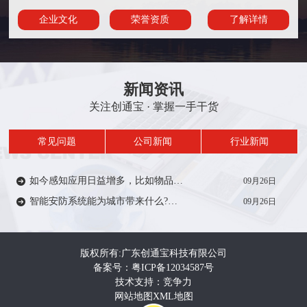
企业文化
荣誉资质
了解详情
新闻资讯
关注创通宝 · 掌握一手干货
常见问题
公司新闻
行业新闻
如今感知应用日益增多，比如物品/人员定位、轨迹、考勤签到等在一定范围内受到众多厂家的推广。从安防方面来说，智能感知技术能带来什么?来一起了解…
09月26日
智能安防系统能为城市带来什么?智能安防系统在城市建设中有着重要作用，如智慧城市，智慧电力、智慧医疗、智慧教育等等。给人们的生活带来便利和安全…
09月26日
版权所有:广东创通宝科技有限公司
备案号：粤ICP备12034587号
技术支持：竞争力
网站地图
XML地图