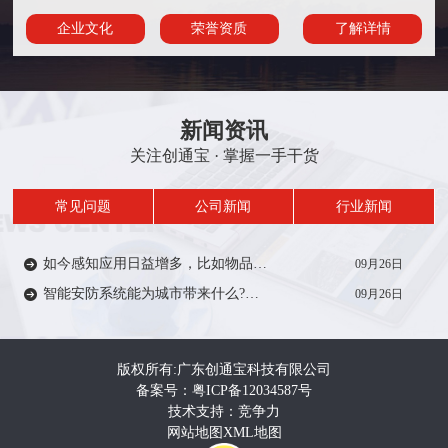
企业文化
荣誉资质
了解详情
新闻资讯
关注创通宝 · 掌握一手干货
常见问题
公司新闻
行业新闻
如今感知应用日益增多，比如物品/人员定位、轨迹、考勤签到等在一定范围内受到众多厂家的推广。从安防方面来说，智能感知技术能带来什么?来一起了解…
09月26日
智能安防系统能为城市带来什么?智能安防系统在城市建设中有着重要作用，如智慧城市，智慧电力、智慧医疗、智慧教育等等。给人们的生活带来便利和安全…
09月26日
版权所有:广东创通宝科技有限公司
备案号：粤ICP备12034587号
技术支持：竞争力
网站地图
XML地图