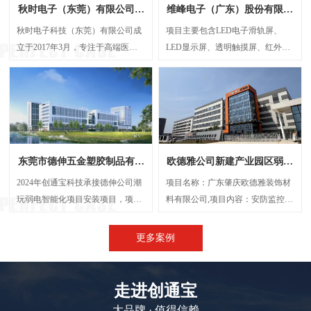
秋时电子（东莞）有限公司弱
维峰电子（广东）股份有限公
电智能化项目案例
司弱电智能化项目案例
秋时电子科技（东莞）有限公司成
项目主要包含LED电子滑轨屏、
立于2017年3月，专注于高端医疗
LED显示屏、透明触摸屏、红外触
器械研发与制造的外资企业。经营
摸一体机、弧形投影机等，解决了
范围包括生产、设计、研发、技术
传统显示方案中信息孤岛、操作繁
咨询、批发：电子产品、电机设
琐、呈现单一等问题，将展厅的多
备、光学设备、计量检验设备及零
个显示屏打造成一个既可统一协作
配件、精密仪器设备及其零配件
又能独立展示的智能视觉网络。
等，创通宝科技作为本次项目的弱
东莞市德伸五金塑胶制品有限
欧德雅公司新建产业园区弱电
电智能化承接方，主要负责建设
公司弱电智能化案例
智能化项目案例
UPS后备电源系统、UPS动环监测
2024年创通宝科技承接德伸公司潮
项目名称：广东肇庆欧德雅装饰材
系统、楼层弱电井配电建设等等
玩弱电智能化项目安装项目，项目
料有限公司,项目内容：安防监控系
内容主要涉及：网络综合布线、机
统 、网络综合布线、机房建设、门
房建设、视频监控系统、信息网络
禁系统、停车场系统，会议系统、
更多案例
系统、出入口控制系统、综合管路
广播系统、电话系统、无线AP覆盖
系统。
等,施工时间：2023年5月
走进创通宝
大品牌 · 值得信赖