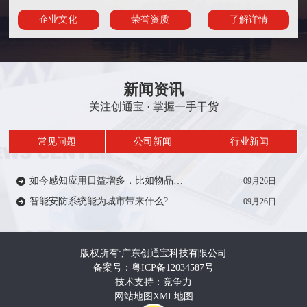
企业文化
荣誉资质
了解详情
新闻资讯
关注创通宝 · 掌握一手干货
常见问题
公司新闻
行业新闻
如今感知应用日益增多，比如物品/人员定位、轨迹、考勤签到等在一定范围内受到众多厂家的推广。从安防方面来说，智能感知技术能带来什么?来一起了解…
09月26日
智能安防系统能为城市带来什么?智能安防系统在城市建设中有着重要作用，如智慧城市，智慧电力、智慧医疗、智慧教育等等。给人们的生活带来便利和安全…
09月26日
版权所有:广东创通宝科技有限公司
备案号：粤ICP备12034587号
技术支持：竞争力
网站地图
XML地图