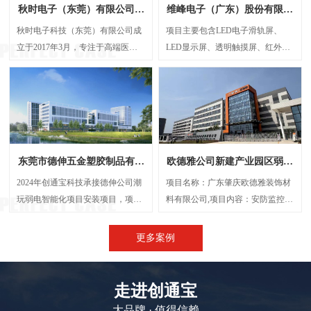
秋时电子（东莞）有限公司弱
维峰电子（广东）股份有限公
电智能化项目案例
司弱电智能化项目案例
秋时电子科技（东莞）有限公司成
项目主要包含LED电子滑轨屏、
立于2017年3月，专注于高端医疗
LED显示屏、透明触摸屏、红外触
器械研发与制造的外资企业。经营
摸一体机、弧形投影机等，解决了
范围包括生产、设计、研发、技术
传统显示方案中信息孤岛、操作繁
咨询、批发：电子产品、电机设
琐、呈现单一等问题，将展厅的多
备、光学设备、计量检验设备及零
个显示屏打造成一个既可统一协作
配件、精密仪器设备及其零配件
又能独立展示的智能视觉网络。
等，创通宝科技作为本次项目的弱
东莞市德伸五金塑胶制品有限
欧德雅公司新建产业园区弱电
电智能化承接方，主要负责建设
公司弱电智能化案例
智能化项目案例
UPS后备电源系统、UPS动环监测
2024年创通宝科技承接德伸公司潮
项目名称：广东肇庆欧德雅装饰材
系统、楼层弱电井配电建设等等
玩弱电智能化项目安装项目，项目
料有限公司,项目内容：安防监控系
内容主要涉及：网络综合布线、机
统 、网络综合布线、机房建设、门
房建设、视频监控系统、信息网络
禁系统、停车场系统，会议系统、
更多案例
系统、出入口控制系统、综合管路
广播系统、电话系统、无线AP覆盖
系统。
等,施工时间：2023年5月
走进创通宝
大品牌 · 值得信赖