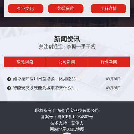
企业文化
荣誉资质
了解详情
新闻资讯
关注创通宝 · 掌握一手干货
常见问题
公司新闻
行业新闻
如今感知应用日益增多，比如物品/人员定位、轨迹、考勤签到等在一定范围内受到众多厂家的推广。从安防方面来说，智能感知技术能带来什么?来一起了解…
09月26日
智能安防系统能为城市带来什么?智能安防系统在城市建设中有着重要作用，如智慧城市，智慧电力、智慧医疗、智慧教育等等。给人们的生活带来便利和安全…
09月26日
版权所有:广东创通宝科技有限公司
备案号：粤ICP备12034587号
技术支持：竞争力
网站地图
XML地图