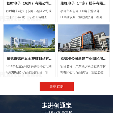
秋时电子（东莞）有限公司弱
维峰电子（广东）股份有限公
电智能化项目案例
司弱电智能化项目案例
秋时电子科技（东莞）有限公司成
项目主要包含LED电子滑轨屏、
立于2017年3月，专注于高端医疗
LED显示屏、透明触摸屏、红外触
器械研发与制造的外资企业。经营
摸一体机、弧形投影机等，解决了
范围包括生产、设计、研发、技术
传统显示方案中信息孤岛、操作繁
咨询、批发：电子产品、电机设
琐、呈现单一等问题，将展厅的多
备、光学设备、计量检验设备及零
个显示屏打造成一个既可统一协作
配件、精密仪器设备及其零配件
又能独立展示的智能视觉网络。
等，创通宝科技作为本次项目的弱
东莞市德伸五金塑胶制品有限
欧德雅公司新建产业园区弱电
电智能化承接方，主要负责建设
公司弱电智能化案例
智能化项目案例
UPS后备电源系统、UPS动环监测
2024年创通宝科技承接德伸公司潮
项目名称：广东肇庆欧德雅装饰材
系统、楼层弱电井配电建设等等
玩弱电智能化项目安装项目，项目
料有限公司,项目内容：安防监控系
内容主要涉及：网络综合布线、机
统 、网络综合布线、机房建设、门
房建设、视频监控系统、信息网络
禁系统、停车场系统，会议系统、
更多案例
系统、出入口控制系统、综合管路
广播系统、电话系统、无线AP覆盖
系统。
等,施工时间：2023年5月
走进创通宝
大品牌 · 值得信赖