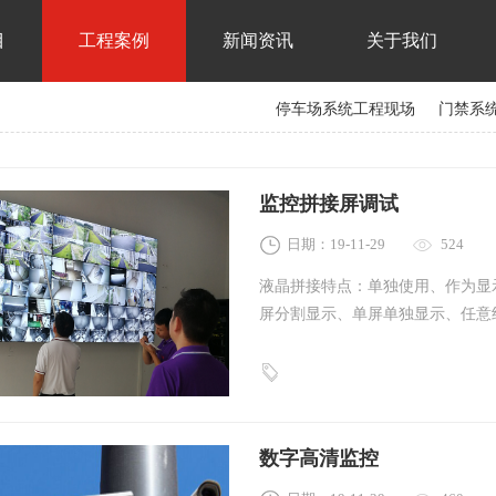
目
工程案例
新闻资讯
关于我们
停车场系统工程现场
门禁系
楼宇对讲系
监控拼接屏调试
日期：19-11-29
524
液晶拼接特点：单独使用、作为显
屏分割显示、单屏单独显示、任意
图像边框可选补偿或遮盖，支持数
运行，全高清信号实时处理的百变
数字高清监控