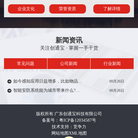
企业文化
荣誉资质
了解详情
新闻资讯
关注创通宝 · 掌握一手干货
常见问题
公司新闻
行业新闻
如今感知应用日益增多，比如物品/人员定位、轨迹、考勤签到等在一定范围内受到众多厂家的推广。从安防方面来说，智能感知技术能带来什么?来一起了解…
09月26日
智能安防系统能为城市带来什么?智能安防系统在城市建设中有着重要作用，如智慧城市，智慧电力、智慧医疗、智慧教育等等。给人们的生活带来便利和安全…
09月26日
版权所有:广东创通宝科技有限公司
备案号：粤ICP备12034587号
技术支持：竞争力
网站地图
XML地图