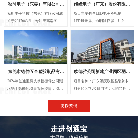
秋时电子（东莞）有限公司弱
维峰电子（广东）股份有限公
电智能化项目案例
司弱电智能化项目案例
秋时电子科技（东莞）有限公司成
项目主要包含LED电子滑轨屏、
立于2017年3月，专注于高端医疗
LED显示屏、透明触摸屏、红外触
器械研发与制造的外资企业。经营
摸一体机、弧形投影机等，解决了
范围包括生产、设计、研发、技术
传统显示方案中信息孤岛、操作繁
咨询、批发：电子产品、电机设
琐、呈现单一等问题，将展厅的多
备、光学设备、计量检验设备及零
个显示屏打造成一个既可统一协作
配件、精密仪器设备及其零配件
又能独立展示的智能视觉网络。
等，创通宝科技作为本次项目的弱
东莞市德伸五金塑胶制品有限
欧德雅公司新建产业园区弱电
电智能化承接方，主要负责建设
公司弱电智能化案例
智能化项目案例
UPS后备电源系统、UPS动环监测
2024年创通宝科技承接德伸公司潮
项目名称：广东肇庆欧德雅装饰材
系统、楼层弱电井配电建设等等
玩弱电智能化项目安装项目，项目
料有限公司,项目内容：安防监控系
内容主要涉及：网络综合布线、机
统 、网络综合布线、机房建设、门
房建设、视频监控系统、信息网络
禁系统、停车场系统，会议系统、
更多案例
系统、出入口控制系统、综合管路
广播系统、电话系统、无线AP覆盖
系统。
等,施工时间：2023年5月
走进创通宝
大品牌 · 值得信赖