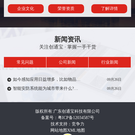
企业文化
荣誉资质
了解详情
新闻资讯
关注创通宝 · 掌握一手干货
常见问题
公司新闻
行业新闻
如今感知应用日益增多，比如物品/人员定位、轨迹、考勤签到等在一定范围内受到众多厂家的推广。从安防方面来说，智能感知技术能带来什么?来一起了解…
09月26日
智能安防系统能为城市带来什么?智能安防系统在城市建设中有着重要作用，如智慧城市，智慧电力、智慧医疗、智慧教育等等。给人们的生活带来便利和安全…
09月26日
版权所有:广东创通宝科技有限公司
备案号：粤ICP备12034587号
技术支持：竞争力
网站地图
XML地图