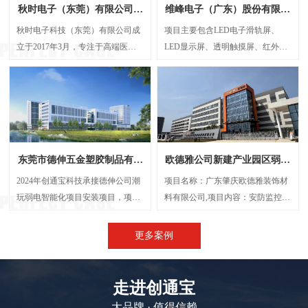
秋时电子（东莞）有限公司弱
维峰电子（广东）股份有限公
电智能化项目案例
司弱电智能化项目案例
秋时电子科技（东莞）有限公司成
项目主要包含LED电子滑轨屏、
立于2017年3月，专注于高端医疗
LED显示屏、透明触摸屏、红外触
器械研发与制造的外资企业。经营
摸一体机、弧形投影机等，解决了
范围包括生产、设计、研发、技术
传统显示方案中信息孤岛、操作繁
咨询、批发：电子产品、电机设
琐、呈现单一等问题，将展厅的多
备、光学设备、计量检验设备及零
个显示屏打造成一个既可统一协作
配件、精密仪器设备及其零配件
又能独立展示的智能视觉网络。
等，创通宝科技作为本次项目的弱
东莞市德伸五金塑胶制品有限
欧德雅公司新建产业园区弱电
电智能化承接方，主要负责建设
公司弱电智能化案例
智能化项目案例
UPS后备电源系统、UPS动环监测
2024年创通宝科技承接德伸公司潮
项目名称：广东肇庆欧德雅装饰材
系统、楼层弱电井配电建设等等
玩弱电智能化项目安装项目，项目
料有限公司,项目内容：安防监控系
内容主要涉及：网络综合布线、机
统 、网络综合布线、机房建设、门
房建设、视频监控系统、信息网络
禁系统、停车场系统，会议系统、
更多案例
系统、出入口控制系统、综合管路
广播系统、电话系统、无线AP覆盖
系统。
等,施工时间：2023年5月
走进创通宝
大品牌 · 值得信赖