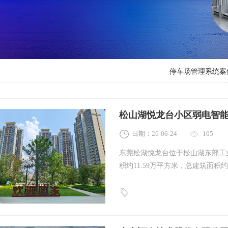
停车场管理系统案
智能人脸识别案例
松山湖悦龙台小区弱电智
日期：26-06-24
105
东莞松湖悦龙台位于松山湖东部工
积约11.59万平方米，总建筑面积
环境。社区规划由20栋高层住宅组
米的双中心湖景园林。创通宝科技
巡更、可视对讲、五方对讲、机房
与便利性。