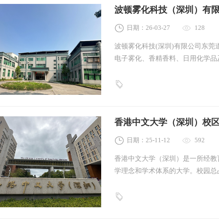
波顿雾化科技（深圳）有
日期：26-03-27
128
波顿雾化科技(深圳)有限公司东
电子雾化、香精香料、日用化学品及
面积1750平方米。为保障生产环
建设。项目主要做智慧安防监控系
香港中文大学（深圳）校
日期：25-11-12
592
香港中文大学（深圳）是一所经教
学理念和学术体系的大学。校园总
一流研究型大学为己任，致力于培