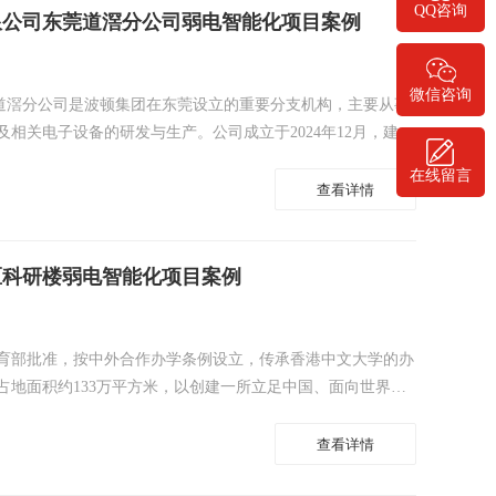
QQ咨询
限公司东莞道滘分公司弱电智能化项目案例
微信咨询
莞道滘分公司是波顿集团在东莞设立的重要分支机构，主要从事
相关电子设备的研发与生产。公司成立于2024年12月，建筑
境的安全、高效与智能化管理，该企业启动本次弱电智能化系统
在线留言
统、无线AP、门禁系统等。
查看详情
区科研楼弱电智能化项目案例
育部批准，按中外合作办学条例设立，传承香港中文大学的办
占地面积约133万平方米，以创建一所立足中国、面向世界的
养具有国际视野、中华传统和社会担当的创新型高层次人才。
查看详情