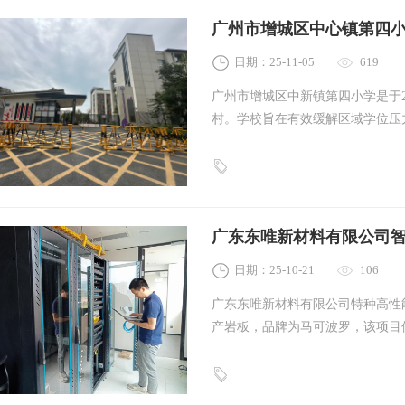
广州市增城区中心镇第四
日期：25-11-05
619
广州市增城区中新镇第四小学是于2
村。学校旨在有效缓解区域学位压力
平方米，办学规模为24个教学班
室，充分保障学生全面发展与个性
广东东唯新材料有限公司
日期：25-10-21
106
广东东唯新材料有限公司特种高性
产岩板，品牌为马可波罗，该项目位
面积约61万平方米。项目主要建
馆、综合配套设施等。