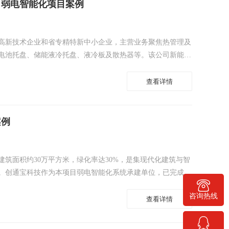
司弱电智能化项目案例
高新技术企业和省专精特新中小企业，主营业务聚焦热管理及
电池托盘、储能液冷托盘、液冷板及散热器等。该公司新能源
亿元，占地面积约27.01亩，建筑面积约5.40万平方米。创通宝
接方，主要负责建设办公网络、无线AP、监控系统、机房
查看详情
、门禁系统等。
案例
筑面积约30万平方米，绿化率达30%，是集现代化建筑与智
。创通宝科技作为本项目弱电智能化系统承建单位，已完成小
实施与调试工作，并开始使用入住。
400-778-1068
咨询热线
查看详情