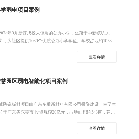
小学弱电项目案例
024年9月新落成投入使用的公办小学，坐落于中新镇坑贝
，为社区提供1080个优质公办小学学位。学校占地约10560
。校园设施先进，配备宽敞明亮的教室及各类功能齐全的专用场
化学习需求。
查看详情
智慧园区弱电智能化项目案例
能陶瓷板材项目由广东东唯新材料有限公司投资建设，主要生
于广东省东莞市,投资规模20亿元，占地面积约348亩，建筑
构筑物包括生产线车间、质检中心、陶瓷产业研究院、陶瓷博物
查看详情