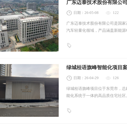
广东迈泰技术股份有限公
日期：26-05-08
122
广东迈泰技术股份有限公司是国家
汽车轻量化领域，产品涵盖新能源
电池托盘增资扩产项目总投资3.00
科技作为本次项目的弱电智能化承
UPS、动环系统、LED显示系统
绿城桂语旗峰智能化项目
日期：26-04-29
126
绿城桂语旗峰项目位于东莞市，总建
能化系统于一体的高品质住宅社区
区内的三栋四栋全部智能化工程的