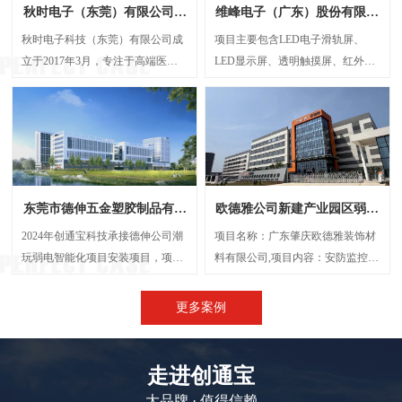
秋时电子（东莞）有限公司弱
维峰电子（广东）股份有限公
电智能化项目案例
司弱电智能化项目案例
秋时电子科技（东莞）有限公司成
项目主要包含LED电子滑轨屏、
立于2017年3月，专注于高端医疗
LED显示屏、透明触摸屏、红外触
器械研发与制造的外资企业。经营
摸一体机、弧形投影机等，解决了
范围包括生产、设计、研发、技术
传统显示方案中信息孤岛、操作繁
咨询、批发：电子产品、电机设
琐、呈现单一等问题，将展厅的多
备、光学设备、计量检验设备及零
个显示屏打造成一个既可统一协作
配件、精密仪器设备及其零配件
又能独立展示的智能视觉网络。
等，创通宝科技作为本次项目的弱
东莞市德伸五金塑胶制品有限
欧德雅公司新建产业园区弱电
电智能化承接方，主要负责建设
公司弱电智能化案例
智能化项目案例
UPS后备电源系统、UPS动环监测
2024年创通宝科技承接德伸公司潮
项目名称：广东肇庆欧德雅装饰材
系统、楼层弱电井配电建设等等
玩弱电智能化项目安装项目，项目
料有限公司,项目内容：安防监控系
内容主要涉及：网络综合布线、机
统 、网络综合布线、机房建设、门
房建设、视频监控系统、信息网络
禁系统、停车场系统，会议系统、
更多案例
系统、出入口控制系统、综合管路
广播系统、电话系统、无线AP覆盖
系统。
等,施工时间：2023年5月
走进创通宝
大品牌 · 值得信赖