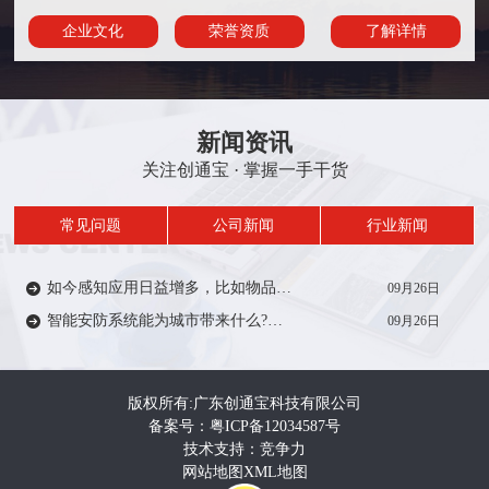
企业文化
荣誉资质
了解详情
新闻资讯
关注创通宝 · 掌握一手干货
常见问题
公司新闻
行业新闻
如今感知应用日益增多，比如物品/人员定位、轨迹、考勤签到等在一定范围内受到众多厂家的推广。从安防方面来说，智能感知技术能带来什么?来一起了解…
09月26日
智能安防系统能为城市带来什么?智能安防系统在城市建设中有着重要作用，如智慧城市，智慧电力、智慧医疗、智慧教育等等。给人们的生活带来便利和安全…
09月26日
版权所有:广东创通宝科技有限公司
备案号：粤ICP备12034587号
技术支持：竞争力
网站地图
XML地图