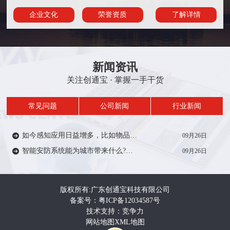
企业文化
荣誉资质
了解详情
新闻资讯
关注创通宝 · 掌握一手干货
常见问题
公司新闻
行业新闻
如今感知应用日益增多，比如物品/人员定位、轨迹、考勤签到等在一定范围内受到众多厂家的推广。从安防方面来说，智能感知技术能带来什么?来一起了解…
09月26日
智能安防系统能为城市带来什么?智能安防系统在城市建设中有着重要作用，如智慧城市，智慧电力、智慧医疗、智慧教育等等。给人们的生活带来便利和安全…
09月26日
版权所有:广东创通宝科技有限公司
备案号：粤ICP备12034587号
技术支持：竞争力
网站地图
XML地图