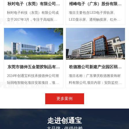
秋时电子（东莞）有限公司弱
维峰电子（广东）股份有限公
电智能化项目案例
司弱电智能化项目案例
秋时电子科技（东莞）有限公司成
项目主要包含LED电子滑轨屏、
立于2017年3月，专注于高端医疗
LED显示屏、透明触摸屏、红外触
器械研发与制造的外资企业。经营
摸一体机、弧形投影机等，解决了
范围包括生产、设计、研发、技术
传统显示方案中信息孤岛、操作繁
咨询、批发：电子产品、电机设
琐、呈现单一等问题，将展厅的多
备、光学设备、计量检验设备及零
个显示屏打造成一个既可统一协作
配件、精密仪器设备及其零配件
又能独立展示的智能视觉网络。
等，创通宝科技作为本次项目的弱
东莞市德伸五金塑胶制品有限
欧德雅公司新建产业园区弱电
电智能化承接方，主要负责建设
公司弱电智能化案例
智能化项目案例
UPS后备电源系统、UPS动环监测
2024年创通宝科技承接德伸公司潮
项目名称：广东肇庆欧德雅装饰材
系统、楼层弱电井配电建设等等
玩弱电智能化项目安装项目，项目
料有限公司,项目内容：安防监控系
内容主要涉及：网络综合布线、机
统 、网络综合布线、机房建设、门
房建设、视频监控系统、信息网络
禁系统、停车场系统，会议系统、
更多案例
系统、出入口控制系统、综合管路
广播系统、电话系统、无线AP覆盖
系统。
等,施工时间：2023年5月
走进创通宝
大品牌 · 值得信赖