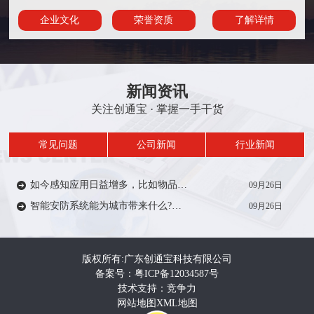
企业文化
荣誉资质
了解详情
新闻资讯
关注创通宝 · 掌握一手干货
常见问题
公司新闻
行业新闻
如今感知应用日益增多，比如物品/人员定位、轨迹、考勤签到等在一定范围内受到众多厂家的推广。从安防方面来说，智能感知技术能带来什么?来一起了解…
09月26日
智能安防系统能为城市带来什么?智能安防系统在城市建设中有着重要作用，如智慧城市，智慧电力、智慧医疗、智慧教育等等。给人们的生活带来便利和安全…
09月26日
版权所有:广东创通宝科技有限公司
备案号：粤ICP备12034587号
技术支持：竞争力
网站地图
XML地图