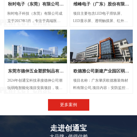
秋时电子（东莞）有限公司弱
维峰电子（广东）股份有限公
电智能化项目案例
司弱电智能化项目案例
秋时电子科技（东莞）有限公司成
项目主要包含LED电子滑轨屏、
立于2017年3月，专注于高端医疗
LED显示屏、透明触摸屏、红外触
器械研发与制造的外资企业。经营
摸一体机、弧形投影机等，解决了
范围包括生产、设计、研发、技术
传统显示方案中信息孤岛、操作繁
咨询、批发：电子产品、电机设
琐、呈现单一等问题，将展厅的多
备、光学设备、计量检验设备及零
个显示屏打造成一个既可统一协作
配件、精密仪器设备及其零配件
又能独立展示的智能视觉网络。
等，创通宝科技作为本次项目的弱
东莞市德伸五金塑胶制品有限
欧德雅公司新建产业园区弱电
电智能化承接方，主要负责建设
公司弱电智能化案例
智能化项目案例
UPS后备电源系统、UPS动环监测
2024年创通宝科技承接德伸公司潮
项目名称：广东肇庆欧德雅装饰材
系统、楼层弱电井配电建设等等
玩弱电智能化项目安装项目，项目
料有限公司,项目内容：安防监控系
内容主要涉及：网络综合布线、机
统 、网络综合布线、机房建设、门
房建设、视频监控系统、信息网络
禁系统、停车场系统，会议系统、
更多案例
系统、出入口控制系统、综合管路
广播系统、电话系统、无线AP覆盖
系统。
等,施工时间：2023年5月
走进创通宝
大品牌 · 值得信赖