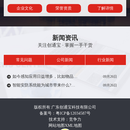
企业文化
荣誉资质
了解详情
新闻资讯
关注创通宝 · 掌握一手干货
常见问题
公司新闻
行业新闻
如今感知应用日益增多，比如物品/人员定位、轨迹、考勤签到等在一定范围内受到众多厂家的推广。从安防方面来说，智能感知技术能带来什么?来一起了解…
09月26日
智能安防系统能为城市带来什么?智能安防系统在城市建设中有着重要作用，如智慧城市，智慧电力、智慧医疗、智慧教育等等。给人们的生活带来便利和安全…
09月26日
版权所有:广东创通宝科技有限公司
备案号：粤ICP备12034587号
技术支持：竞争力
网站地图
XML地图