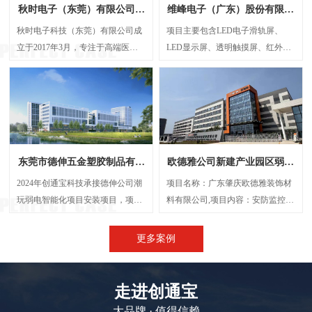
秋时电子（东莞）有限公司弱
维峰电子（广东）股份有限公
电智能化项目案例
司弱电智能化项目案例
秋时电子科技（东莞）有限公司成
项目主要包含LED电子滑轨屏、
立于2017年3月，专注于高端医疗
LED显示屏、透明触摸屏、红外触
器械研发与制造的外资企业。经营
摸一体机、弧形投影机等，解决了
范围包括生产、设计、研发、技术
传统显示方案中信息孤岛、操作繁
咨询、批发：电子产品、电机设
琐、呈现单一等问题，将展厅的多
备、光学设备、计量检验设备及零
个显示屏打造成一个既可统一协作
配件、精密仪器设备及其零配件
又能独立展示的智能视觉网络。
等，创通宝科技作为本次项目的弱
东莞市德伸五金塑胶制品有限
欧德雅公司新建产业园区弱电
电智能化承接方，主要负责建设
公司弱电智能化案例
智能化项目案例
UPS后备电源系统、UPS动环监测
2024年创通宝科技承接德伸公司潮
项目名称：广东肇庆欧德雅装饰材
系统、楼层弱电井配电建设等等
玩弱电智能化项目安装项目，项目
料有限公司,项目内容：安防监控系
内容主要涉及：网络综合布线、机
统 、网络综合布线、机房建设、门
房建设、视频监控系统、信息网络
禁系统、停车场系统，会议系统、
更多案例
系统、出入口控制系统、综合管路
广播系统、电话系统、无线AP覆盖
系统。
等,施工时间：2023年5月
走进创通宝
大品牌 · 值得信赖