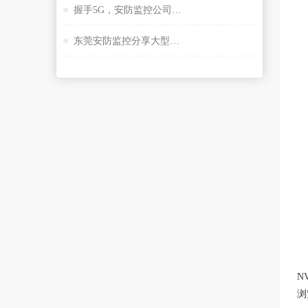
握手5G，安防监控公司谈描绘未来大交通云锦蓝图
东莞安防监控分享大型桥隧监控系统解决方案设计
N
浏