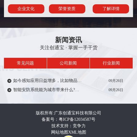
企业文化
荣誉资质
了解详情
新闻资讯
关注创通宝 · 掌握一手干货
常见问题
公司新闻
行业新闻
如今感知应用日益增多，比如物品/人员定位、轨迹、考勤签到等在一定范围内受到众多厂家的推广。从安防方面来说，智能感知技术能带来什么?来一起了解…
09月26日
智能安防系统能为城市带来什么?智能安防系统在城市建设中有着重要作用，如智慧城市，智慧电力、智慧医疗、智慧教育等等。给人们的生活带来便利和安全…
09月26日
版权所有:广东创通宝科技有限公司
备案号：粤ICP备12034587号
技术支持：竞争力
网站地图
XML地图