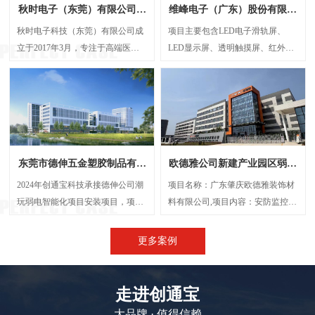
秋时电子（东莞）有限公司弱
维峰电子（广东）股份有限公
电智能化项目案例
司弱电智能化项目案例
秋时电子科技（东莞）有限公司成
项目主要包含LED电子滑轨屏、
立于2017年3月，专注于高端医疗
LED显示屏、透明触摸屏、红外触
器械研发与制造的外资企业。经营
摸一体机、弧形投影机等，解决了
范围包括生产、设计、研发、技术
传统显示方案中信息孤岛、操作繁
咨询、批发：电子产品、电机设
琐、呈现单一等问题，将展厅的多
备、光学设备、计量检验设备及零
个显示屏打造成一个既可统一协作
配件、精密仪器设备及其零配件
又能独立展示的智能视觉网络。
等，创通宝科技作为本次项目的弱
东莞市德伸五金塑胶制品有限
欧德雅公司新建产业园区弱电
电智能化承接方，主要负责建设
公司弱电智能化案例
智能化项目案例
UPS后备电源系统、UPS动环监测
2024年创通宝科技承接德伸公司潮
项目名称：广东肇庆欧德雅装饰材
系统、楼层弱电井配电建设等等
玩弱电智能化项目安装项目，项目
料有限公司,项目内容：安防监控系
内容主要涉及：网络综合布线、机
统 、网络综合布线、机房建设、门
房建设、视频监控系统、信息网络
禁系统、停车场系统，会议系统、
更多案例
系统、出入口控制系统、综合管路
广播系统、电话系统、无线AP覆盖
系统。
等,施工时间：2023年5月
走进创通宝
大品牌 · 值得信赖