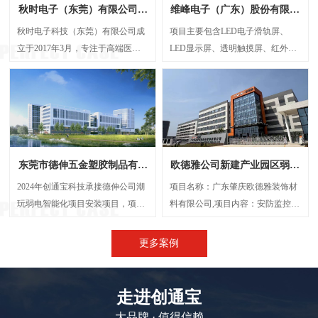
秋时电子（东莞）有限公司弱
维峰电子（广东）股份有限公
电智能化项目案例
司弱电智能化项目案例
秋时电子科技（东莞）有限公司成
项目主要包含LED电子滑轨屏、
立于2017年3月，专注于高端医疗
LED显示屏、透明触摸屏、红外触
器械研发与制造的外资企业。经营
摸一体机、弧形投影机等，解决了
范围包括生产、设计、研发、技术
传统显示方案中信息孤岛、操作繁
咨询、批发：电子产品、电机设
琐、呈现单一等问题，将展厅的多
备、光学设备、计量检验设备及零
个显示屏打造成一个既可统一协作
配件、精密仪器设备及其零配件
又能独立展示的智能视觉网络。
等，创通宝科技作为本次项目的弱
东莞市德伸五金塑胶制品有限
欧德雅公司新建产业园区弱电
电智能化承接方，主要负责建设
公司弱电智能化案例
智能化项目案例
UPS后备电源系统、UPS动环监测
2024年创通宝科技承接德伸公司潮
项目名称：广东肇庆欧德雅装饰材
系统、楼层弱电井配电建设等等
玩弱电智能化项目安装项目，项目
料有限公司,项目内容：安防监控系
内容主要涉及：网络综合布线、机
统 、网络综合布线、机房建设、门
房建设、视频监控系统、信息网络
禁系统、停车场系统，会议系统、
更多案例
系统、出入口控制系统、综合管路
广播系统、电话系统、无线AP覆盖
系统。
等,施工时间：2023年5月
走进创通宝
大品牌 · 值得信赖