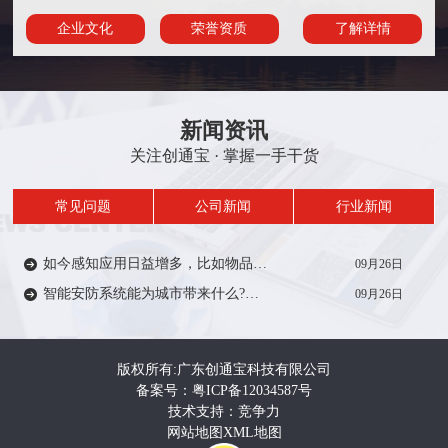
企业文化
荣誉资质
了解详情
新闻资讯
关注创通宝 · 掌握一手干货
常见问题
公司新闻
行业新闻
如今感知应用日益增多，比如物品/人员定位、轨迹、考勤签到等在一定范围内受到众多厂家的推广。从安防方面来说，智能感知技术能带来什么?来一起了解…
09月26日
智能安防系统能为城市带来什么?智能安防系统在城市建设中有着重要作用，如智慧城市，智慧电力、智慧医疗、智慧教育等等。给人们的生活带来便利和安全…
09月26日
版权所有:广东创通宝科技有限公司
备案号：粤ICP备12034587号
技术支持：竞争力
网站地图
XML地图